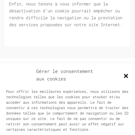
Enfin, nous tenons à vous informer que la
désactivation d’un cookie pourrait empêcher ou
rendre difficile la navigation ou la prestation
des services proposées sur notre site Internet.
Gérer le consentement
Association les amis de Gaëtan Picon
aux cookies
Association d’intérêt général depuis septembre 2022
Pour offrir les meilleures expériences, nous utilisons des
Adresse
technologies telles que les cookies pour stocker et/ou
accéder aux informations des appareils. Le fait de
81, bd de Port-Royal
consentir à ces technologies nous permettra de traiter des
F - 75013 Paris
données telles que le comportement de navigation ou les ID
uniques sur ce site. Le fait de ne pas consentir ou de
retirer son consentement peut avoir un effet négatif sur
Nous contacter
certaines caractéristiques et fonctions.
contact@gaetan-picon.fr